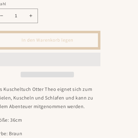
zahl
Verringere
Erhöhe
die
die
Menge
Menge
für
für
In den Warenkorb legen
Schmusetuch
Schmusetuch
Otter
Otter
Theo
Theo
s Kuscheltuch Otter Theo eignet sich zum
ielen, Kuscheln und Schlafen und kann zu
dem Abenteuer mitgenommen werden.
öße: 36cm
rbe: Braun