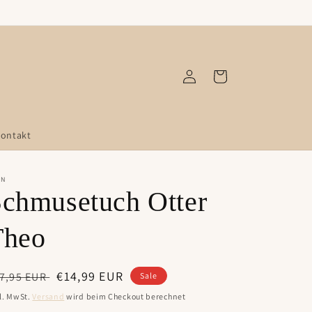
Einloggen
Warenkorb
ontakt
HN
chmusetuch Otter
Theo
ormaler
Verkaufspreis
€14,99 EUR
7,95 EUR
Sale
eis
l. MwSt.
Versand
wird beim Checkout berechnet