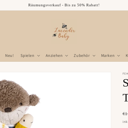
Räumungsverkauf - Bis zu 50% Rabatt!
Neu!
Spielen
Anziehen
Zubehör
Marken
K
FE
S
N
€1
Pr
ink