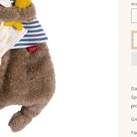
An
Da
Sp
je
Gr
Fa